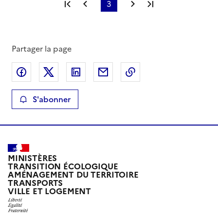
Première page
Page précédente
3
Page suivante
Dernière page
Partager la page
Partager sur Facebook
Partager sur X
Partager sur LinkedIn
Partager par email
Copier le lien de la 
S'abonner
MINISTÈRES
TRANSITION ÉCOLOGIQUE
AMÉNAGEMENT DU TERRITOIRE
TRANSPORTS
VILLE ET LOGEMENT