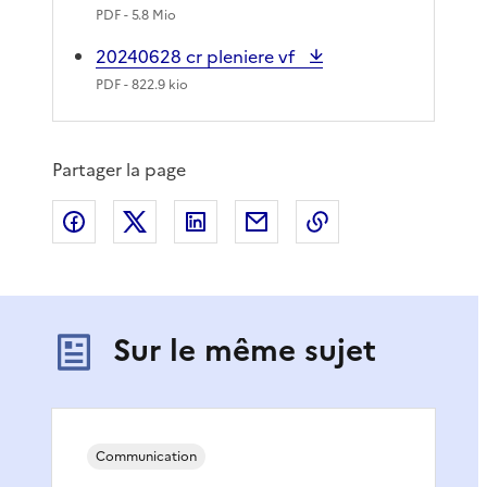
PDF
- 5.8 Mio
20240628 cr pleniere vf
PDF
- 822.9 kio
Partager la page
Partager sur Facebook
Partager sur X
Partager sur LinkedIn
Partager par email
Copier le lien de 
Sur le même sujet
Communication