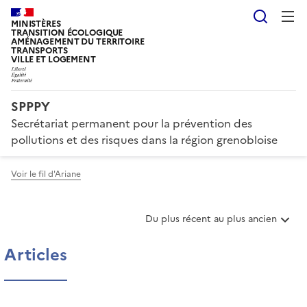
Reche
MINISTÈRES
TRANSITION ÉCOLOGIQUE
AMÉNAGEMENT DU TERRITOIRE
TRANSPORTS
VILLE ET LOGEMENT
SPPPY
Secrétariat permanent pour la prévention des
pollutions et des risques dans la région grenobloise
Voir le fil d'Ariane
T
Du plus récent au plus ancien
r
i
Articles
e
r
l
e