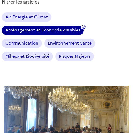
Filtrer les articles
s
a
r
Air Énergie et Climat
t
i
Aménagement et Économie durables
c
(
l
f
Communication
Environnement Santé
e
i
s
l
Milieux et Biodiversité
Risques Majeurs
t
r
e
s
é
l
e
c
t
i
o