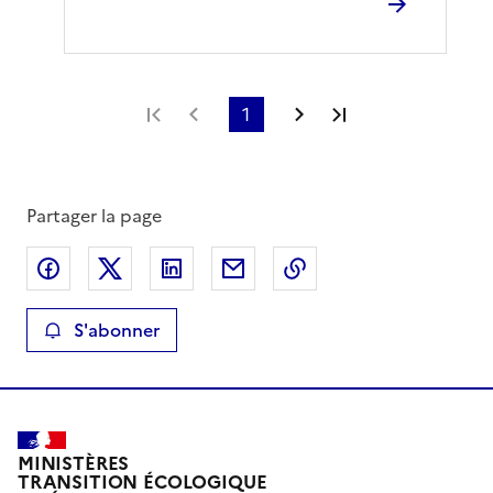
Première page
Page précédente
1
Page suivante
Dernière page
Partager la page
Partager sur Facebook
Partager sur X
Partager sur LinkedIn
Partager par email
Copier le lien de la 
S'abonner
MINISTÈRES
TRANSITION ÉCOLOGIQUE