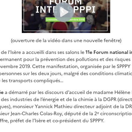
(ouverture de la vidéo dans une nouvelle fenêtre)
de l’Isère a accueilli dans ses salons le
11e Forum national i
permanent pour la prévention des pollutions et des risques i
novembre 2019. Cette manifestation, organisée par le SPPPY l
personnes sur les deux jours, malgré des conditions climatiq
 les transports compliqués…
ée
a démarré par les discours d’accueil de madame Hélène 
des industries de l’énergie et de la chimie à la DGPR (direc
ques), monsieur Yannick Mathieu directeur adjoint de la 
eur Jean-Charles Colas-Roy, député de la 2ᵉ circonscription
fre, préfet de l’Isère et co-président du SPPPY.