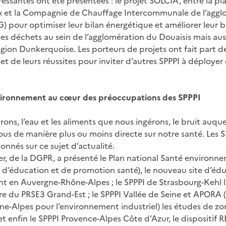
éressantes ont été présentées : le projet SOLCIA, entre la 
ix et la Compagnie de Chauffage Intercommunale de l’aggl
) pour optimiser leur bilan énergétique et améliorer leur 
es déchets au sein de l’agglomération du Douaisis mais aussi
région Dunkerquoise. Les porteurs de projets ont fait part d
s et de leurs réussites pour inviter d’autres SPPPI à déployer 
environnement au cœur des préoccupations des SPPPI
irons, l’eau et les aliments que nous ingérons, le bruit au
ous de manière plus ou moins directe sur notre santé. Les S
nnés sur ce sujet d’actualité.
r, de la DGPR, a présenté le Plan national Santé environnem
e d’éducation et de promotion santé), le nouveau site d’édu
nt en Auvergne-Rhône-Alpes ; le SPPPI de Strasbourg-Kehl l
e du PRSE3 Grand-Est ; le SPPPI Vallée de Seine et APORA 
ne-Alpes pour l’environnement industriel) les études de zo
; et enfin le SPPPI Provence-Alpes Côte d’Azur, le dispositif