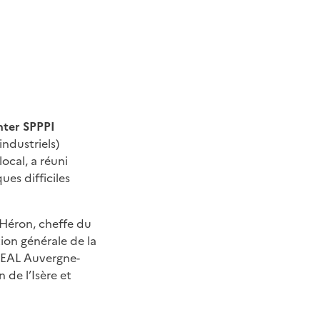
nter SPPPI
ndustriels)
ocal, a réuni
ues difficiles
Héron, cheffe du
tion générale de la
DREAL Auvergne-
 de l’Isère et