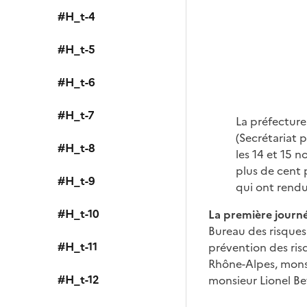
#H_t-4
#H_t-5
#H_t-6
#H_t-7
La préfecture 
(Secrétariat 
#H_t-8
les 14 et 15 
plus de cent 
#H_t-9
qui ont rendu
#H_t-10
La première journ
Bureau des risques 
#H_t-11
prévention des ris
Rhône-Alpes, monsi
#H_t-12
monsieur Lionel Bef