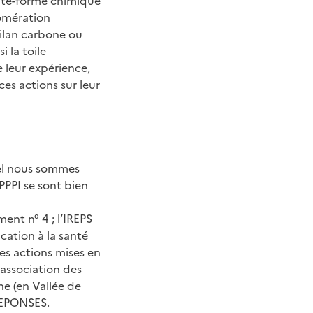
plate-forme chimique
omération
bilan carbone ou
 la toile
e leur expérience,
ces actions sur leur
quel nous sommes
PPPI se sont bien
ent n° 4 ; l’IREPS
cation à la santé
es actions mises en
(association des
ne (en Vallée de
 REPONSES.