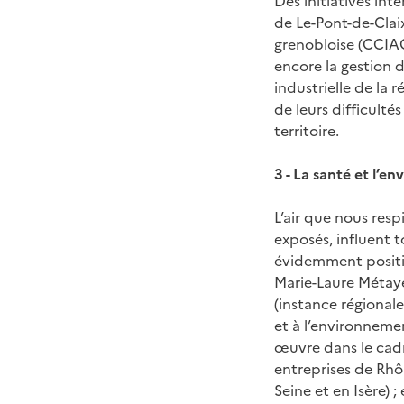
Des initiatives int
de Le-Pont-de-Cla
grenobloise (CCIAG
encore la gestion d
industrielle de la 
de leurs difficulté
territoire.
3 - La santé et l’
L’air que nous resp
exposés, influent t
évidemment positio
Marie-Laure Métaye
(instance régional
et à l’environneme
œuvre dans le cadr
entreprises de Rhô
Seine et en Isère) 