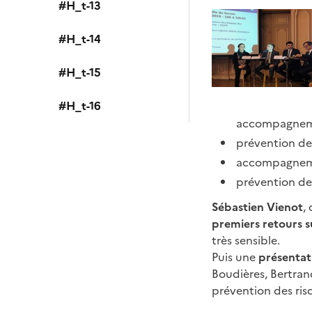
#H_t-13
#H_t-14
#H_t-15
#H_t-16
accompagnem
prévention des
accompagnement
prévention des
Sébastien Vienot
,
premiers retours s
très sensible.
Puis une
présentat
Boudières, Bertrand
prévention des risq