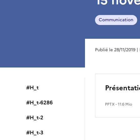
Communication
Publié le 28/11/2019
|
Présentat
#H_t
#H_t-6286
PPTX
- 11.6 Mio
#H_t-2
#H_t-3